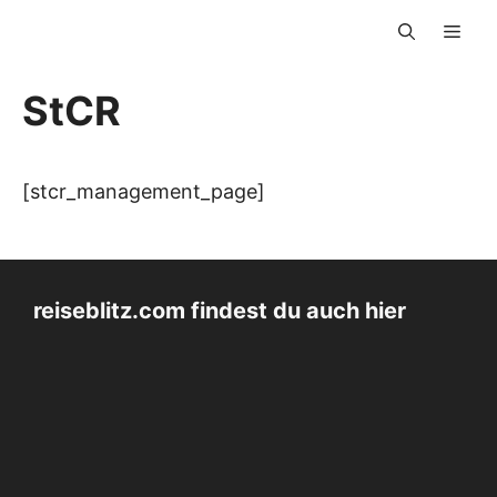
Zum
Men
Inhalt
springen
StCR
[stcr_management_page]
reiseblitz.com findest du auch hier