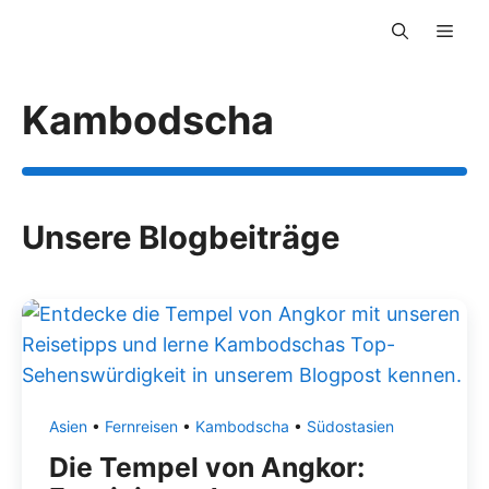
Zum
Men
Inhalt
springen
Kambodscha
Unsere Blogbeiträge
Asien
•
Fernreisen
•
Kambodscha
•
Südostasien
Die Tempel von Angkor: