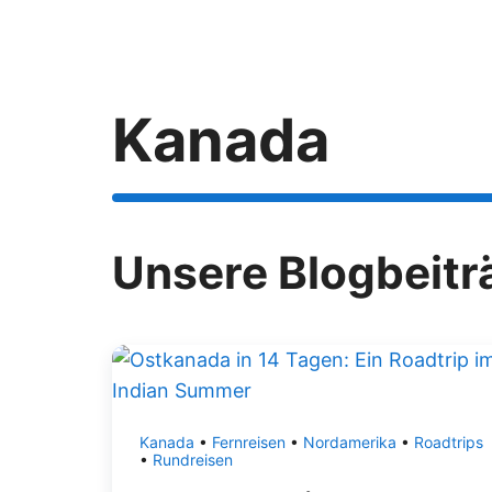
Zum
Inhalt
springen
Kanada
Unsere Blogbeitr
Kanada
•
Fernreisen
•
Nordamerika
•
Roadtrips
•
Rundreisen