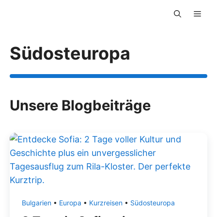
Zum
Men
Inhalt
springen
Südosteuropa
Unsere Blogbeiträge
Bulgarien
•
Europa
•
Kurzreisen
•
Südosteuropa