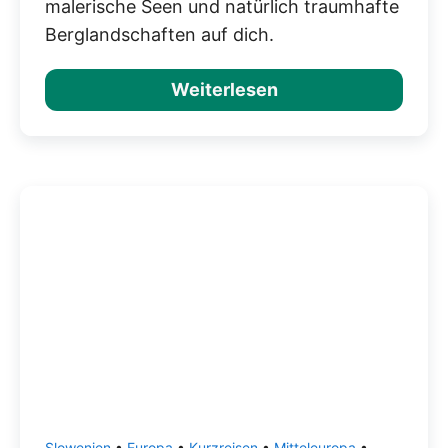
malerische Seen und natürlich traumhafte
Berglandschaften auf dich.
Weiterlesen
Slowenien
•
Europa
•
Kurzreisen
•
Mitteleuropa
•