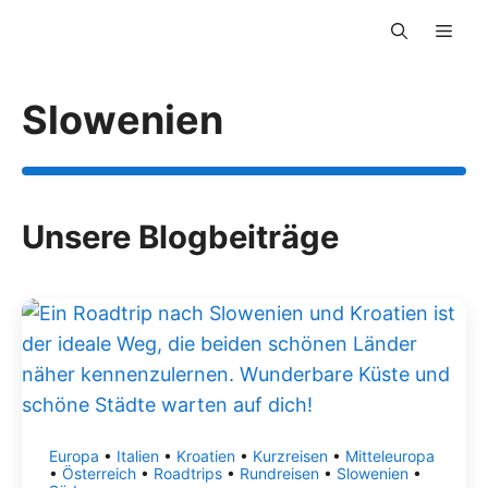
Zum
Men
Inhalt
springen
Slowenien
Unsere Blogbeiträge
Europa
•
Italien
•
Kroatien
•
Kurzreisen
•
Mitteleuropa
•
Österreich
•
Roadtrips
•
Rundreisen
•
Slowenien
•