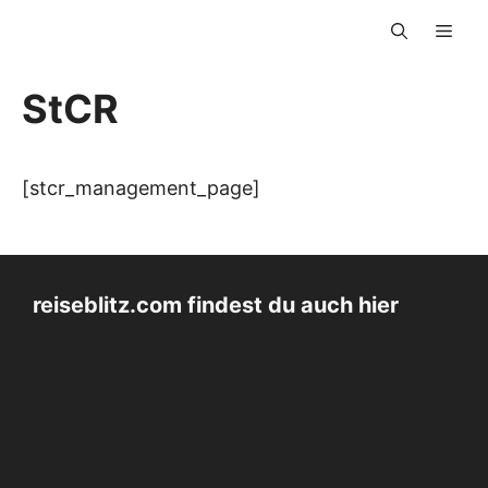
Zum
Men
Inhalt
springen
StCR
[stcr_management_page]
reiseblitz.com findest du auch hier