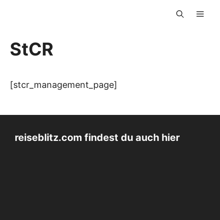
Zum
Men
Inhalt
springen
StCR
[stcr_management_page]
reiseblitz.com findest du auch hier