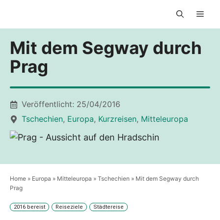
Zum
Men
Inhalt
springen
Mit dem Segway durch
Prag
Veröffentlicht:
25/04/2016
Tschechien
,
Europa
,
Kurzreisen
,
Mitteleuropa
Home
»
Europa
»
Mitteleuropa
»
Tschechien
»
Mit dem Segway durch
Prag
2016 bereist
Reiseziele
Städtereise