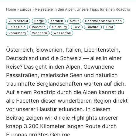
Home
»
Europa
»
Reiseziele in den Alpen: Unsere Tipps für einen Roadtrip
2019 bereist
Berge
Kärnten
Natur
Oberitalienische Seen
Reiseziele
Roadtrip
Salzburg
See
Südtirol
Tirol
Vorarlberg
Wandern
Wasserfall
Österreich, Slowenien, Italien, Liechtenstein,
Deutschland und die Schweiz — alles in einer
Reise? Das geht in den Alpen. Gewundene
Passstraßen, malerische Seen und natürlich
traumhafte Berglandschaften warten auf dich.
Auf einem Roadtrip durch die Alpen kannst du
alle Facetten dieser wunderbaren Region direkt
vor unserer Haustür erkunden. In diesem
Beitrag zeigen wir dir die Highlights unserer
knapp 3.200 Kilometer langen Route durch
Europas größtes Gebirge.