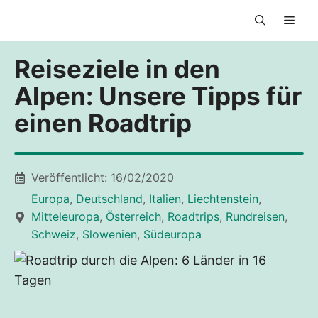
Zum
Men
Inhalt
springen
Reiseziele in den
Alpen: Unsere Tipps für
einen Roadtrip
Veröffentlicht:
16/02/2020
Europa
,
Deutschland
,
Italien
,
Liechtenstein
,
Mitteleuropa
,
Österreich
,
Roadtrips
,
Rundreisen
,
Schweiz
,
Slowenien
,
Südeuropa