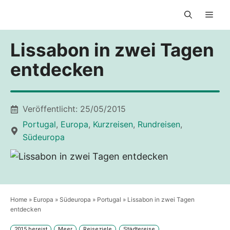
Zum
Men
Inhalt
springen
Lissabon in zwei Tagen
entdecken
Veröffentlicht:
25/05/2015
Portugal
,
Europa
,
Kurzreisen
,
Rundreisen
,
Südeuropa
Home
»
Europa
»
Südeuropa
»
Portugal
»
Lissabon in zwei Tagen
entdecken
2015 bereist
Meer
Reiseziele
Städtereise