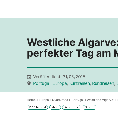
Zum
Inhalt
springen
Westliche Algarve:
perfekter Tag am 
Veröffentlicht:
31/05/2015
Portugal
,
Europa
,
Kurzreisen
,
Rundreisen
,
Home
»
Europa
»
Südeuropa
»
Portugal
»
Westliche Algarve: E
2015 bereist
Meer
Reiseziele
Strand