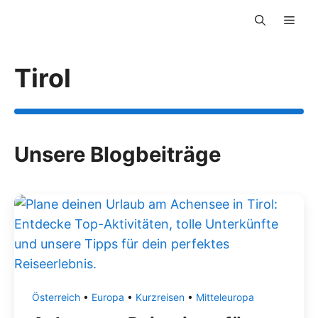
Zum
Men
Inhalt
springen
Tirol
Unsere Blogbeiträge
Österreich
•
Europa
•
Kurzreisen
•
Mitteleuropa