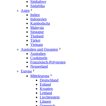
Simbabwe
Südafrika
Asien
Indien
Indonesien
Kambodscha
Malaysia
Singapur
Thailand
Türkei
Vietnam
Australien und Ozeanien
Australien
Cookinseln
Französisch-Polynesien
Neuseeland
Europa
Mitteleuropa
Deutschland
Estland
Kroatien
Lettland
Liechtenstein
Litauen
Österreich