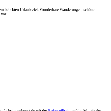
nem beliebten Urlaubsziel. Wunderbare Wanderungen, schöne
 vor.
infachsten gelangst du mit der
Rofanseilbahn
auf die Mauritzalm.