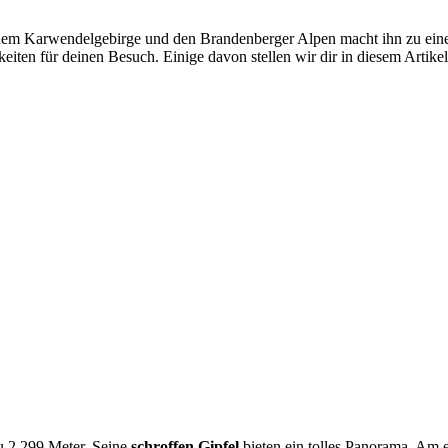
en dem Karwendelgebirge und den Brandenberger Alpen macht ihn zu ei
eiten für deinen Besuch. Einige davon stellen wir dir in diesem Artikel
u 2.299 Meter. Seine
schroffen Gipfel
bieten ein tolles Panorama. Am e