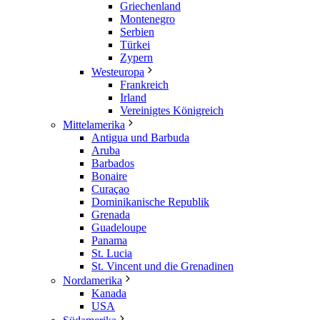
Griechenland
Montenegro
Serbien
Türkei
Zypern
Westeuropa
Frankreich
Irland
Vereinigtes Königreich
Mittelamerika
Antigua und Barbuda
Aruba
Barbados
Bonaire
Curaçao
Dominikanische Republik
Grenada
Guadeloupe
Panama
St. Lucia
St. Vincent und die Grenadinen
Nordamerika
Kanada
USA