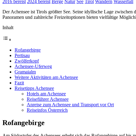
2016 bereist
2024 bereist
Berge
Natur
See
Tirol
Wandern
Wasserfall
Der Achensee ist Tirols größter See. Seine idyllische Lage zwisch
Panoramen und zahlreiche Freizeitoptionen bieten vielfältige Möglichk
Inhalt
Rofangebirge
Pertisau
Zwölferkopf
Achensee-Uferweg
Gramaialm
Weitere Aktivitäten am Achensee
Fazit
Reisetipps Achensee
Hotels am Achensee
Reiseführer Achensee
Anreise zum Achensee und Transport vor Ort
Reiseinfos Österreich
Rofangebirge
Am Südostufer des Achensees erhebt sich das Rofangebirge auf bis z