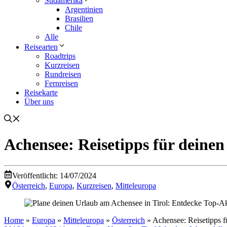
Südamerika
Argentinien
Brasilien
Chile
Alle
Reisearten
Roadtrips
Kurzreisen
Rundreisen
Fernreisen
Reisekarte
Über uns
Achensee: Reisetipps für deinen
Veröffentlicht:
14/07/2024
Österreich
,
Europa
,
Kurzreisen
,
Mitteleuropa
Home
»
Europa
»
Mitteleuropa
»
Österreich
»
Achensee: Reisetipps f