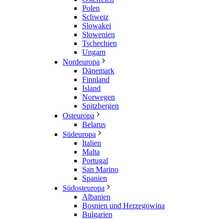
Polen
Schweiz
Slowakei
Slowenien
Tschechien
Ungarn
Nordeuropa
Dänemark
Finnland
Island
Norwegen
Spitzbergen
Osteuropa
Belarus
Südeuropa
Italien
Malta
Portugal
San Marino
Spanien
Südosteuropa
Albanien
Bosnien und Herzegowina
Bulgarien