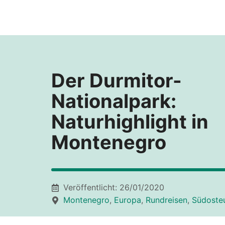
Zum
Inhalt
springen
Der Durmitor-
Nationalpark:
Naturhighlight in
Montenegro
Veröffentlicht:
26/01/2020
Montenegro
,
Europa
,
Rundreisen
,
Südoste