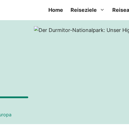
Home
Reiseziele
Reisea
uropa