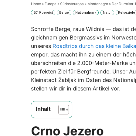
Home
»
Europa
»
Südosteuropa
»
Montenegro
»
Der Durmitor-
2019 bereist
Berge
Nationalpark
Natur
Reiseziele
Schroffe Berge, raue Wildnis — das ist de
gleichnamigen Bergmassivs im Norweste
unseres
Roadtrips durch das kleine Balk
empor, das macht ihn zu einem der höch
überschreiten die 2.000-Meter-Marke u
perfekten Ziel für Bergfreunde. Unser Au
Kleinstadt Žabljak im Osten des Nationa
stellen wir dir in diesem Artikel vor.
Inhalt
Crno Jezero