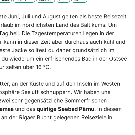
Natur
Reiseziele
Roadtrip
Stadt
Strand
e Juni, Juli und August gelten als beste Reisezeit
urlaub im nördlichsten Land des Baltikums. Um
ag hell. Die Tagestemperaturen liegen in der
 kann in dieser Zeit aber durchaus auch kühl und
ste Jacke solltest du daher grundsätzlich im
du wiederum ein erfrischendes Bad in der Ostsee
r selten über 16 °C.
r, an der Küste und auf den Inseln im Westen
mosphäre Seeluft schnuppern. Wir haben uns
zwei sehr gegensätzliche Sommerfrischen
remaa
und das
quirlige Seebad Pärnu
. In diesem
 an der Rigaer Bucht gelegenen Reiseziele in