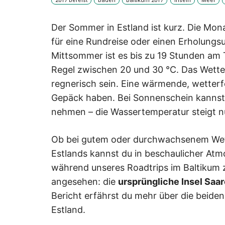
2017 bereist
Baden
Baltikum 2017
Inseln
Meer
Der Sommer in Estland ist kurz. Die Monat
für eine Rundreise oder einen Erholungs
Mittsommer ist es bis zu 19 Stunden am T
Regel zwischen 20 und 30 °C. Das Wetter
regnerisch sein. Eine wärmende, wetterfe
Gepäck haben. Bei Sonnenschein kannst 
nehmen – die Wassertemperatur steigt nu
Ob bei gutem oder durchwachsenem Wette
Estlands kannst du in beschaulicher At
während unseres Roadtrips im Baltikum 
angesehen: die
ursprüngliche Insel Saa
Bericht erfährst du mehr über die beiden
Estland.