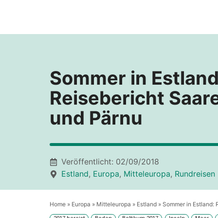
Zum
Inhalt
springen
Sommer in Estland
Reisebericht Saa
und Pärnu
Veröffentlicht:
02/09/2018
Estland
,
Europa
,
Mitteleuropa
,
Rundreisen
Home
»
Europa
»
Mitteleuropa
»
Estland
»
Sommer in Estland: 