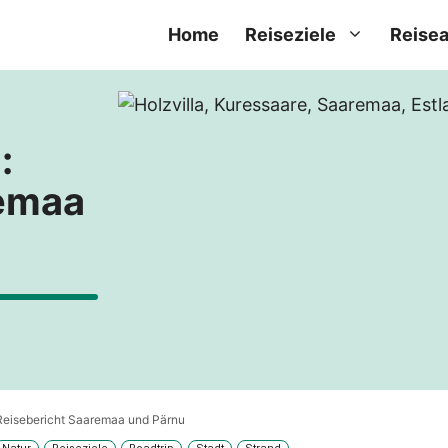
Home
Reiseziele
Reisea
:
remaa
Reisebericht Saaremaa und Pärnu