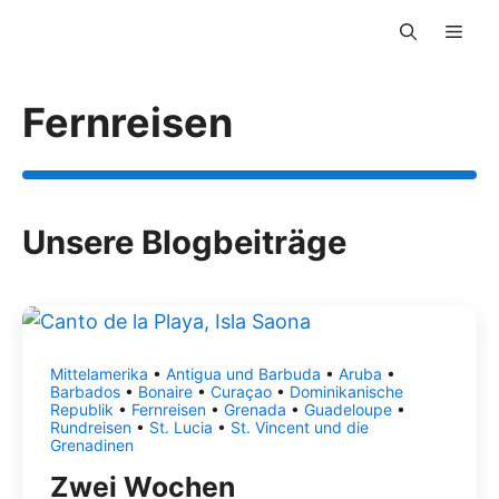
Zum
Men
Inhalt
springen
Fernreisen
Unsere Blogbeiträge
Mittelamerika
•
Antigua und Barbuda
•
Aruba
•
Barbados
•
Bonaire
•
Curaçao
•
Dominikanische
Republik
•
Fernreisen
•
Grenada
•
Guadeloupe
•
Rundreisen
•
St. Lucia
•
St. Vincent und die
Grenadinen
Zwei Wochen