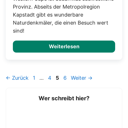
Provinz. Abseits der Metropolregion
Kapstadt gibt es wunderbare
Naturdenkmäler, die einen Besuch wert
sind!
Weiterlesen
Seite
Seite
Seite
Seite
←
Zurück
1
…
4
5
6
Weiter
→
Wer schreibt hier?