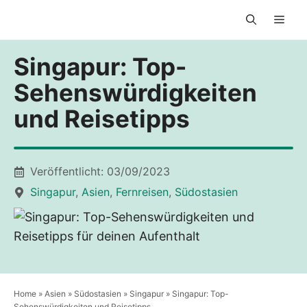
Zum
Men
Inhalt
springen
Singapur: Top-
Sehenswürdigkeiten
und Reisetipps
Veröffentlicht:
03/09/2023
Singapur
,
Asien
,
Fernreisen
,
Südostasien
Home
»
Asien
»
Südostasien
»
Singapur
»
Singapur: Top-
Sehenswürdigkeiten und Reisetipps