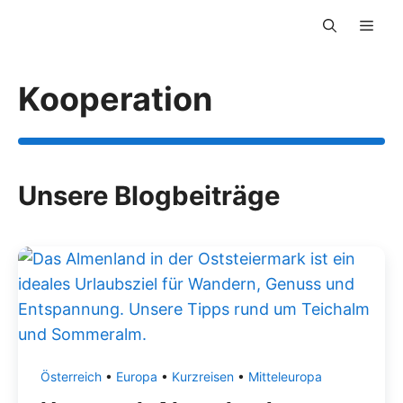
Zum
Men
Inhalt
springen
Kooperation
Unsere Blogbeiträge
Österreich
•
Europa
•
Kurzreisen
•
Mitteleuropa