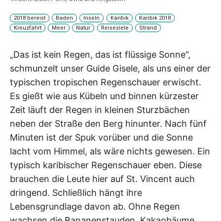
2018 bereist
Baden
Inseln
Karibik
Karibik 2018
Kreuzfahrt
Meer
Natur
Reiseziele
Strand
„Das ist kein Regen, das ist flüssige Sonne“,
schmunzelt unser Guide Gisele, als uns einer der
typischen tropischen Regenschauer erwischt.
Es gießt wie aus Kübeln und binnen kürzester
Zeit läuft der Regen in kleinen Sturzbächen
neben der Straße den Berg hinunter. Nach fünf
Minuten ist der Spuk vorüber und die Sonne
lacht vom Himmel, als wäre nichts gewesen. Ein
typisch karibischer Regenschauer eben. Diese
brauchen die Leute hier auf St. Vincent auch
dringend. Schließlich hängt ihre
Lebensgrundlage davon ab. Ohne Regen
wachsen die Bananenstauden, Kakaobäume