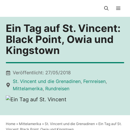
Zum
Men
Inhalt
springen
Ein Tag auf St. Vincent:
Black Point, Owia und
Kingstown
Veröffentlicht:
27/05/2018
St. Vincent und die Grenadinen
,
Fernreisen
,
Mittelamerika
,
Rundreisen
Home
»
Mittelamerika
»
St. Vincent und die Grenadinen
»
Ein Tag auf St.
Vincent: Black Point, Owia und Kingstown